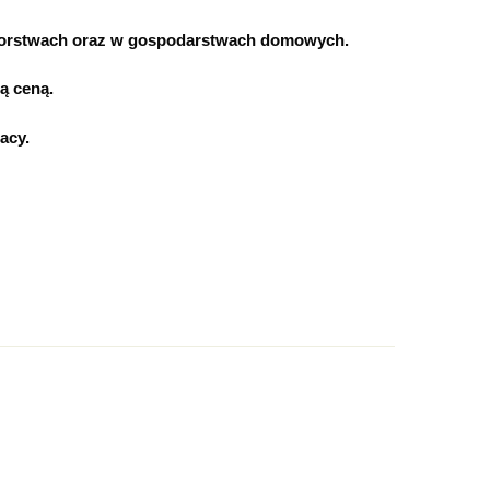
iorstwach oraz w gospodarstwach domowych.
ą ceną.
acy.
Dodaj opinie