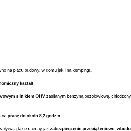
wno na placu budowy, w domu jak i na kempingu.
nomiczny kształt.
uwowym silnikiem OHV
zasilanym benzyną bezołowiową, chłodzon
a na
pracę do około 8,2 godzin.
wpływają takie chechy jak
zabezpieczenie przeciążeniowe, wbudow