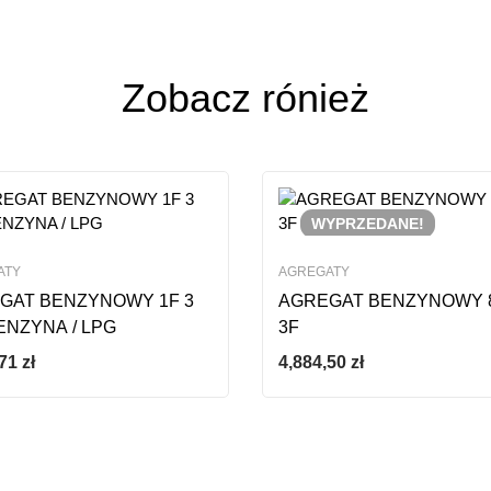
ze opinii
Zobacz rónież
WYPRZEDANE!
ATY
AGREGATY
GAT BENZYNOWY 1F 3
AGREGAT BENZYNOWY 
ENZYNA / LPG
3F
,71
zł
4,884,50
zł