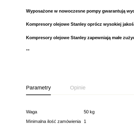
Wyposażone w nowoczesne pompy gwarantują wydaj
Kompresory olejowe Stanley oprócz wysokiej jakośc
Kompresory olejowe Stanley zapewniają małe zużyci
**
Parametry
Opinie
Ocena i recenz
Waga
50 kg
Minimalna ilość zamówienia
1
Based o