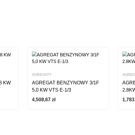
AGREGATY
AGREG
8 KW
AGREGAT BENZYNOWY 3/1F
AGR
5,0 KW VTS E-1/3
2.8K
4,508,67
zł
1,783