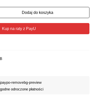
Dodaj do koszyka
Kup na raty z PayU
 B
odne odroczone płatności