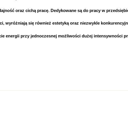
ność oraz cichą pracę. Dedykowane są do pracy w przedsięb
i, wyróżniają się również estetyką oraz niezwykle konkurencyjn
e energii przy jednoczesnej możliwości dużej intensywności pr
ja
n 0 Reviews