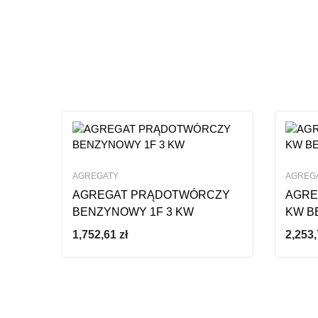
Ten produkt nie ma jeszc
AGREGATY
AGREG
AGREGAT PRĄDOTWÓRCZY
AGRE
BENZYNOWY 1F 3 KW
KW B
1,752,61
zł
2,253