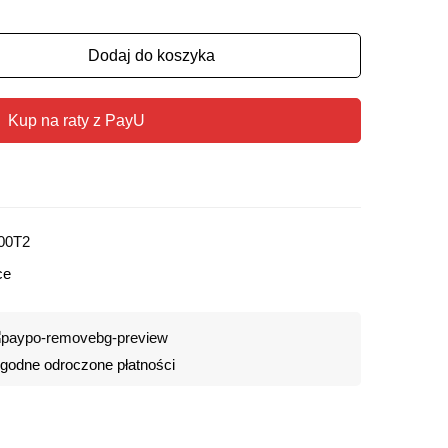
Dodaj do koszyka
Kup na raty z PayU
00T2
ce
odne odroczone płatności