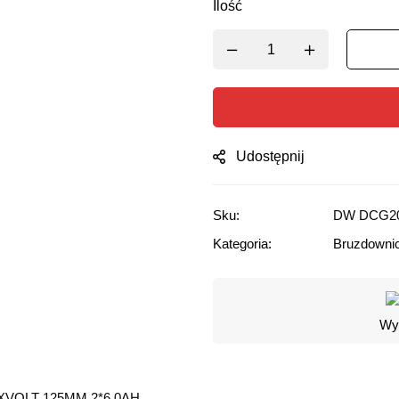
Ilość
Udostępnij
Sku:
DW DCG2
Kategoria:
Bruzdowni
Wyg