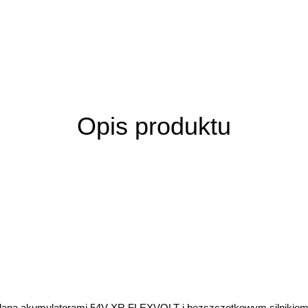
Opis produktu
silana akumulatorami 54V XR FLEXVOLT i bezszczotkowym silnikie