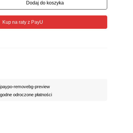
Dodaj do koszyka
Kup na raty z PayU
odne odroczone płatności