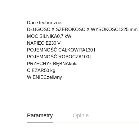
Dane techniczne:
DŁUGOŚĆ X SZEROKOŚĆ X WYSOKOŚĆ1225 mm x 
MOC SILNIKA0,7 kW
NAPIĘCIE230 V
POJEMNOŚĆ CAŁKOWITA130 l
POJEMNOŚĆ ROBOCZA100 l
PRZECHYŁ BĘBNAkoło
CIĘŻAR50 kg
WIENIECżeliwny
Parametry
Opinie