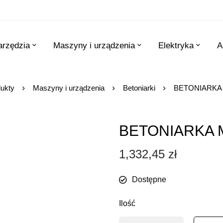
arzędzia
Maszyny i urządzenia
Elektryka
A
ukty
Maszyny i urządzenia
Betoniarki
BETONIARKA M
BETONIARKA M
1,332,45
zł
Dostępne
Ilość