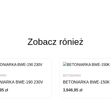
ja
n 0 Reviews
ze opinii
Zobacz rónież
ARKI
BETONIARKI
NIARKA BWE-190 230V
BETONIARKA BWE-150K 
,95
zł
3,946,95
zł