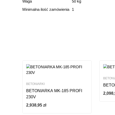
Ocena i recenz
Waga
50 kg
Minimalna ilość zamówienia
1
Based o
Ten produkt nie ma jeszc
BETONI
BETONIARKI
BETO
BETONIARKA MK-185 PROFI
2,098
230V
2,938,95
zł