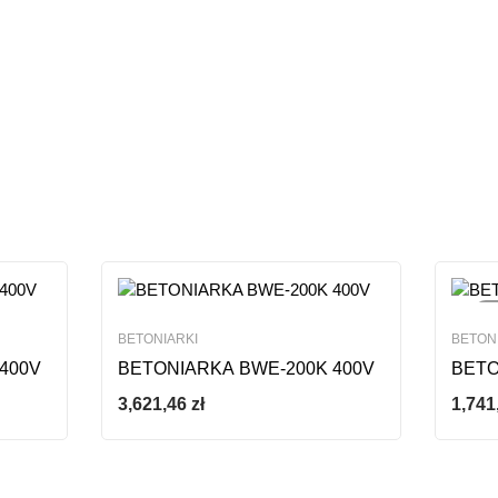
Dodaj opinie
W
BETONIARKI
BETON
400V
BETONIARKA BWE-200K 400V
BETO
3,621,46
zł
1,741