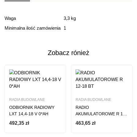
Ocena i recenzja
Waga
3,3 kg
Minimalna ilość zamówienia
1
Based on 0 Reviews
Dodaj opinie
Zobacz rónież
Ten produkt nie ma jeszcze opinii
RADIA BUDOWLANE
RADIA BUDOWLANE
ODBIORNIK RADIOWY
RADIO
LXT 14,4-18 V 0*AH
AKUMULATOROWE R 12-
18 BT
492,35
zł
463,65
zł