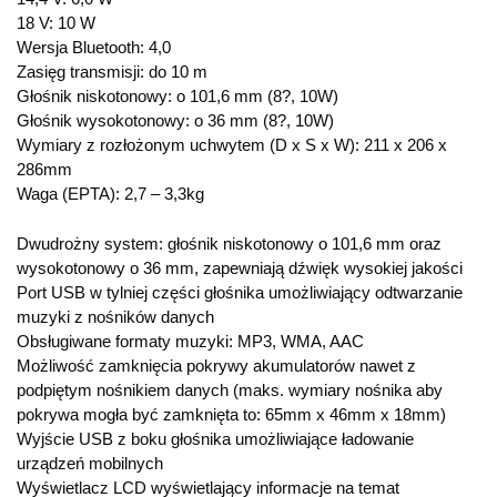
18 V: 10 W
Wersja Bluetooth: 4,0
Zasięg transmisji: do 10 m
Głośnik niskotonowy: o 101,6 mm (8?, 10W)
Głośnik wysokotonowy: o 36 mm (8?, 10W)
Wymiary z rozłożonym uchwytem (D x S x W): 211 x 206 x
286mm
Waga (EPTA): 2,7 – 3,3kg
Dwudrożny system: głośnik niskotonowy o 101,6 mm oraz
wysokotonowy o 36 mm, zapewniają dźwięk wysokiej jakości
Port USB w tylniej części głośnika umożliwiający odtwarzanie
muzyki z nośników danych
Obsługiwane formaty muzyki: MP3, WMA, AAC
Możliwość zamknięcia pokrywy akumulatorów nawet z
podpiętym nośnikiem danych (maks. wymiary nośnika aby
pokrywa mogła być zamknięta to: 65mm x 46mm x 18mm)
Wyjście USB z boku głośnika umożliwiające ładowanie
urządzeń mobilnych
Wyświetlacz LCD wyświetlający informacje na temat