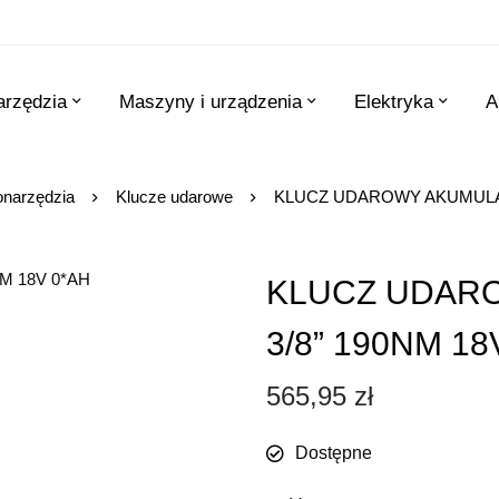
arzędzia
Maszyny i urządzenia
Elektryka
A
onarzędzia
Klucze udarowe
KLUCZ UDAROWY AKUMULAT
KLUCZ UDAR
3/8” 190NM 18
565,95
zł
Dostępne