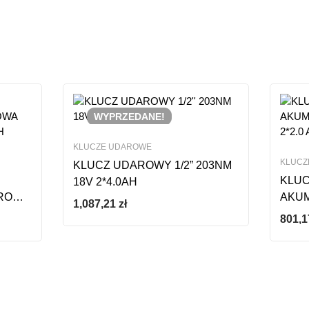
WYPRZEDANE!
KLUCZE UDAROWE
KLUCZ
KLUCZ UDAROWY 1/2” 203NM
KLU
18V 2*4.0AH
ROWA
AKUM
1,087,21
zł
0AH
2*2.0
801,