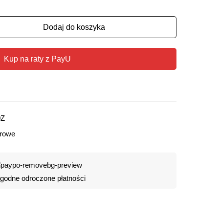
Dodaj do koszyka
Kup na raty z PayU
0Z
arowe
odne odroczone płatności