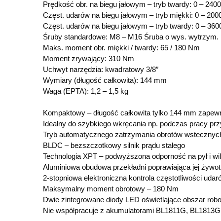
Prędkość obr. na biegu jałowym – tryb twardy: 0 – 2400
Częst. udarów na biegu jałowym – tryb miękki: 0 – 200
Częst. udarów na biegu jałowym – tryb twardy: 0 – 360
Śruby standardowe: M8 – M16 Śruba o wys. wytrzym. 
Maks. moment obr. miękki / twardy: 65 / 180 Nm
Moment zrywający: 310 Nm
Uchwyt narzędzia: kwadratowy 3/8″
Wymiary (długość całkowita): 144 mm
Waga (EPTA): 1,2 – 1,5 kg
Kompaktowy – długość całkowita tylko 144 mm zapew
Idealny do szybkiego wkręcania np. podczas pracy pr
Tryb automatycznego zatrzymania obrotów wstecznych –
BLDC – bezszczotkowy silnik prądu stałego
Technologia XPT – podwyższona odporność na pył i wi
Aluminiowa obudowa przekładni poprawiająca jej żywo
2-stopniowa elektroniczna kontrola częstotliwości udar
Maksymalny moment obrotowy – 180 Nm
Dwie zintegrowane diody LED oświetlające obszar rob
Nie współpracuje z akumulatorami BL1811G, BL1813G,