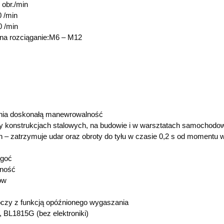
 obr./min
0 /min
0 /min
na rozciąganie:M6 – M12
nia doskonałą manewrowalność
zy konstrukcjach stalowych, na budowie i w warsztatach samochodo
 zatrzymuje udar oraz obroty do tyłu w czasie 0,2 s od momentu w
lgoć
tność
ów
oczy z funkcją opóźnionego wygaszania
 BL1815G (bez elektroniki)