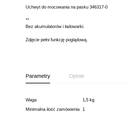
Uchwyt do mocowania na pasku 346317-0
**
Bez akumulatorów i ładowarki.
Zdjęcie pełni funkcję poglądową.
Parametry
Opinie
Ocena i recenz
Waga
1,5 kg
Minimalna ilość zamówienia
1
Based o