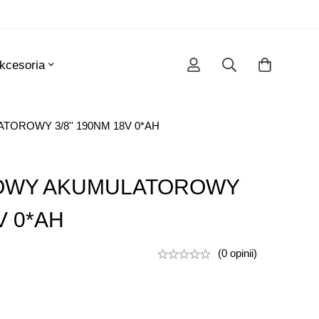
kcesoria
OROWY 3/8'' 190NM 18V 0*AH
OWY AKUMULATOROWY
V 0*AH
(0 opinii)