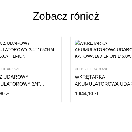
ze opinii
Zobacz rónież
E UDAROWE
KLUCZE UDAROWE
Z UDAROWY
WKRĘTARKA
ULATOROWY 3/4”
AKUMULATOROWA UDA
M 18V 2*5.0AH LI-ION
KĄTOWA 18V LI-ION 1*5.
,90
zł
1,644,10
zł