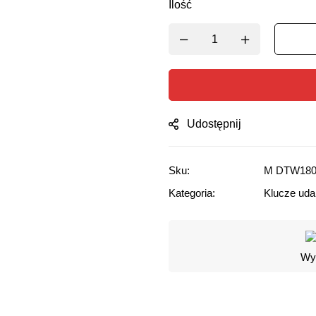
Ilość
Udostępnij
Sku:
M DTW18
Kategoria:
Klucze ud
Wyg