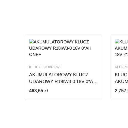
Ten produkt nie ma jeszc
KLUCZE UDAROWE
KLUCZ
AKUMULATOROWY KLUCZ
KLUC
UDAROWY R18IW3-0 18V 0*AH
AKUM
ONE+
1050N
463,65
zł
2,757