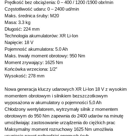
Prędkość bez obciążenia: 0 – 400 / 1200 /1900 obr/min
Częstotliwość udaru: 0 – 2400 ud/min
Maks. średnica śruby: M20
Masa: 3.3 kg
Długość: 224 mm
Technologia akumulatorów: XR Li-Ion
Napięcie: 18 V
Pojemność akumulatora: 5.0 Ah
Maks. trwały moment obrotowy: 950 Nm
Moment zrywający: 1625 Nm
Końcówka wrzeciona: 1/2″
Wysokość: 278 mm
Nowa generacja kluczy udarowych XR Li-Ion 18 V z wysokim
momentem obrotowym i silnikiem bezszczotkowym
wyposażona w akumulatory o pojemności 5,0 Ah
Chłodzony wentylatorem, wytrzymały silnik z momentem
obrotowym do 950 Nm zapewnia do 2400 udarów na minutę
umożliwiając zastosowanie urządzenia do ciężkich prac
Maksymalny moment rozruchowy 1625 Nm umożliwia
usunięcie nawet najbardziej opornych śrub