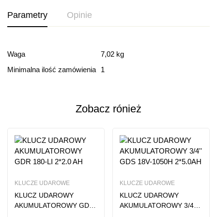
Parametry
Opinie
Ocena i recenzja
Waga
7,02 kg
Minimalna ilość zamówienia
1
Based on 0 Reviews
Dodaj opinie
Zobacz rónież
Ten produkt nie ma jeszcze opinii
KLUCZE UDAROWE
KLUCZE UDAROWE
KLUCZ UDAROWY
KLUCZ UDAROWY
AKUMULATOROWY GDR
AKUMULATOROWY 3/4”
180-LI 2*2.0 AH
GDS 18V-1050H 2*5.0AH