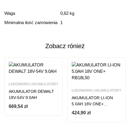
Ocena i recenzja
Waga
0,62 kg
Minimalna ilość zamówienia
1
Based on 0 Reviews
Dodaj opinie
Zobacz rónież
Ten produkt nie ma jeszcze opinii
ŁADOWARKI I AKUMULATORY
ŁADOWARKI I AKUMULATORY
AKUMULATOR DEWALT
18V-54V 9.0AH
AKUMULATOR LI-ION
5.0AH 18V ONE+
669,54
zł
RB18L50
424,90
zł