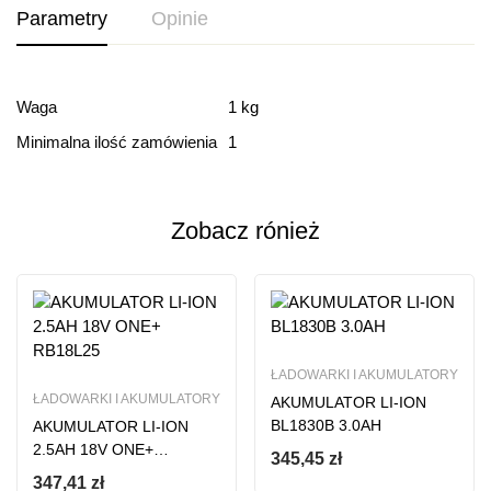
Parametry
Opinie
Ocena i recenzja
Waga
1 kg
Minimalna ilość zamówienia
1
Based on 0 Reviews
Dodaj opinie
Zobacz rónież
Ten produkt nie ma jeszcze opinii
ŁADOWARKI I AKUMULATORY
ŁADOWARKI I AKUMULATORY
AKUMULATOR LI-ION
BL1830B 3.0AH
AKUMULATOR LI-ION
2.5AH 18V ONE+
345,45
zł
RB18L25
347,41
zł