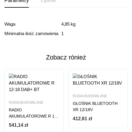
Parametry
Opinie
Ocena i recenzja
Waga
4,85 kg
Minimalna ilość zamówienia
1
Based on 0 Reviews
Dodaj opinie
Zobacz rónież
Ten produkt nie ma jeszcze opinii
RADIA BUDOWLANE
RADIA BUDOWLANE
GŁOŚNIK BLUETOOTH
XR 12/18V
RADIO
AKUMULATOROWE R 12-
412,61
zł
18 DAB+ BT
541,14
zł