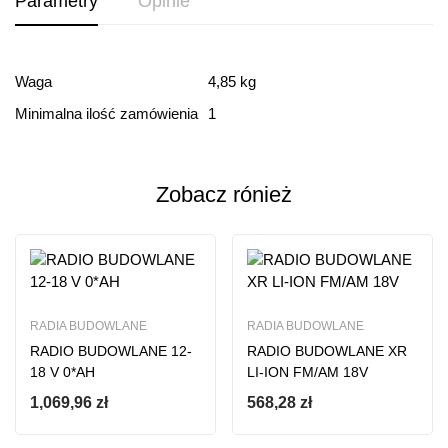
Parametry
Opinie
Ocena i recenzja
Waga
4,85 kg
Minimalna ilość zamówienia
1
Based on 0 Reviews
Dodaj opinie
Zobacz rónież
Ten produkt nie ma jeszcze opinii
RADIA BUDOWLANE
RADIA BUDOWLANE
RADIO BUDOWLANE 12-
RADIO BUDOWLANE XR
18 V 0*AH
LI-ION FM/AM 18V
1,069,96
zł
568,28
zł