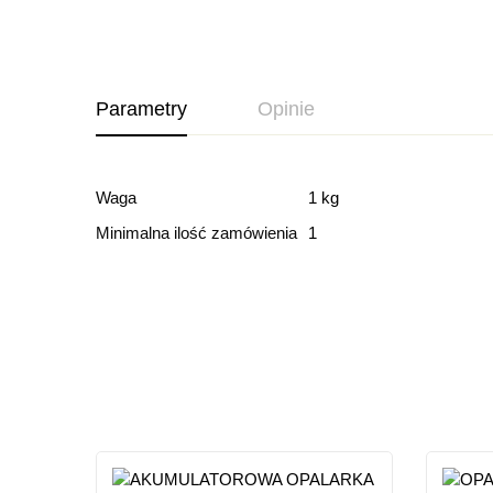
Parametry
Opinie
Ocena i recenz
Waga
1 kg
Minimalna ilość zamówienia
1
Based o
Ten produkt nie ma jeszc