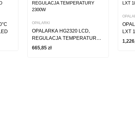
OPALA
OPALARKI
0°C
OPA
OPALARKA HG2320 LCD,
LED
LXT 
REGULACJA TEMPERATURY
1,226
2300W
665,85
zł