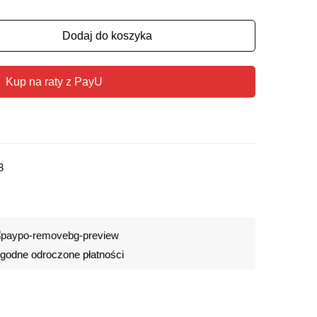
Dodaj do koszyka
Kup na raty z PayU
3
odne odroczone płatności