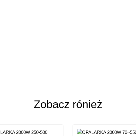
ja
n 0 Reviews
ze opinii
Zobacz rónież