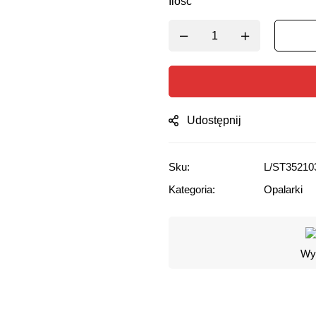
Ilość
Udostępnij
Sku:
L/ST35210
Kategoria:
Opalarki
Wyg