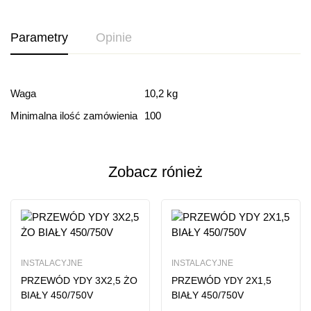
Parametry
Opinie
Ocena i recenzja
Waga
10,2 kg
Minimalna ilość zamówienia
100
Based on 0 Reviews
Dodaj opinie
Zobacz rónież
Ten produkt nie ma jeszcze opinii
INSTALACYJNE
INSTALACYJNE
PRZEWÓD YDY 3X2,5 ŻO
PRZEWÓD YDY 2X1,5
BIAŁY 450/750V
BIAŁY 450/750V