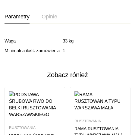
Parametry
Opinie
Ocena i recenzja
Waga
33 kg
Minimalna ilość zamówienia
1
Based on 0 Reviews
Dodaj opinie
Zobacz rónież
Ten produkt nie ma jeszcze opinii
RUSZTOWANIA
RUSZTOWANIA
RAMA RUSZTOWANIA
TYPU WARSZAWA MAŁA