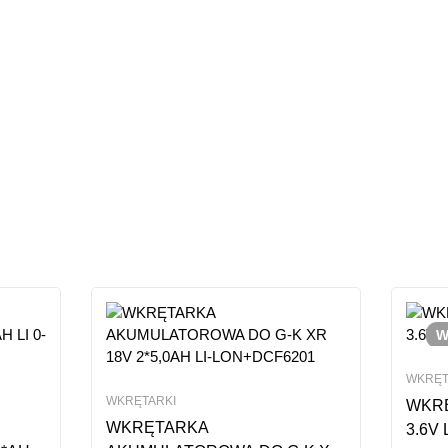
Dodaj opinie
W
WKRĘT
WKRĘTARKI
WKR
WKRĘTARKA
3.6V 