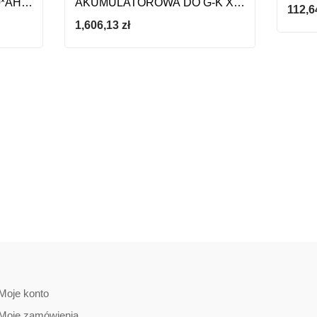
*AH
AKUMULATOROWA DO G-K XR
112,
18V 2*5,0AH LI-LON+DCF6201
1,606,13
zł
Moje konto
Moje zamówienia