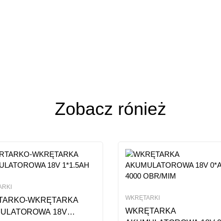
ja
n 0 Reviews
ze opinii
Zobacz rónież
ARKI
WKRĘTARKI
TARKO-WKRĘTARKA
WKRĘTARKA
ULATOROWA 18V