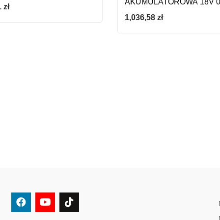
AKUMULATOROWA 18V 0
AH
1
zł
LI 0-4000 OBR/MIM
1,036,58
zł