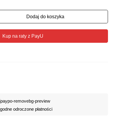
Dodaj do koszyka
Kup na raty z PayU
odne odroczone płatności