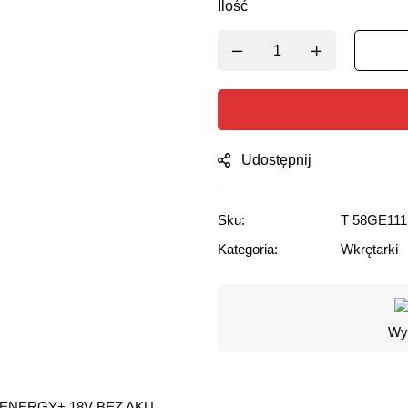
Ilość
Udostępnij
Sku:
T 58GE111
Kategoria:
Wkrętarki
Wyg