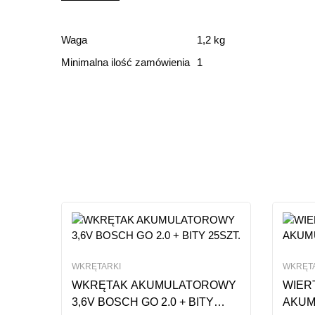
Ocena i recenz
Waga
1,2 kg
Minimalna ilość zamówienia
1
Based o
Ten produkt nie ma jeszc
WKRĘTARKI
WKRĘT
WKRĘTAK AKUMULATOROWY
WIER
3,6V BOSCH GO 2.0 + BITY
AKUM