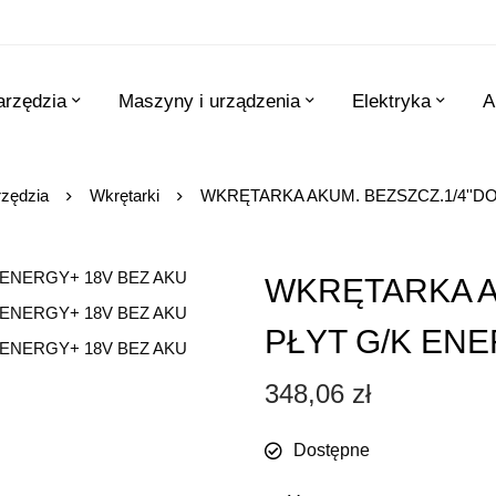
arzędzia
Maszyny i urządzenia
Elektryka
A
rzędzia
Wkrętarki
WKRĘTARKA AKUM. BEZSZCZ.1/4''DO
WKRĘTARKA A
PŁYT G/K ENE
348,06
zł
Dostępne