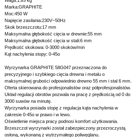
Waga:1.89 kg
Marka:GRAPHITE
Moc:450 W
Napięcie zasilania:230V~50Hz
Skok brzeszczotu:17 mm
Maksymalna głębokość cięcia w drewnie:55 mm
Maksymalna głębokość cięcia w stali:6 mm
Prędkość skokowa: 0-3000 skoków/min
Kąt nachylenia stopy: 0-45o
Wyrzynarka GRAPHITE 58G047 przeznaczona do
precyzyjnego i szybkiego cięcia drewna i metalu o
maksymalnej grubości odpowiednio drewno 55 mm i stal 6 mm.
Oferta skierowana do profesjonalistów oraz półprofesjonalistów.
Układ regulacji obrotów pozwala na pracę z prędkością od 0 do
3000 suwów na minutę.
Wyrzynarka posiada stopę z regulacja kąta nachylenia w
zakresie 0-45o w prawo i w lewo.
Oświetlenie miejsca pracy podnosi komfort użytkowania.
Brzeszczot wyrzynarki został zabezpieczony przezroczystą
osłoną, wykonaną z wytrzymałego poliwęglanu.