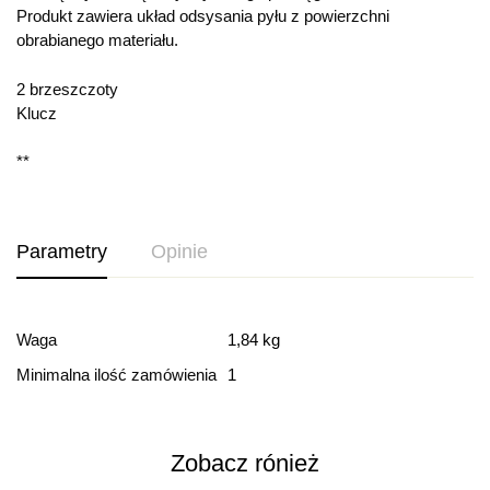
Produkt zawiera układ odsysania pyłu z powierzchni
obrabianego materiału.
2 brzeszczoty
Klucz
**
Parametry
Opinie
Ocena i recenzja
Waga
1,84 kg
Minimalna ilość zamówienia
1
Based on 0 Reviews
Dodaj opinie
Zobacz rónież
Ten produkt nie ma jeszcze opinii