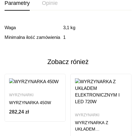
Parametry
Opinie
Ocena i recenzja
Waga
3,1 kg
Minimalna ilość zamówienia
1
Based on 0 Reviews
Dodaj opinie
Zobacz rónież
Ten produkt nie ma jeszcze opinii
WYRZYNARKI
WYRZYNARKA 450W
282,24
zł
WYRZYNARKI
WYRZYNARKA Z
UKŁADEM
ELEKTRONICZNYM I LED