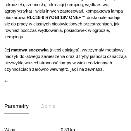
rękodzieła, rzemiosła, rekreacji (kemping, wędkarstwo,
agrotyrystyka) i wielu innych zastosowań, kompaktowa lampa
obszarowa
RLC18-0 RYOBI 18V ONE+™
doskonale nadaje
się do pracy w ciasnych nieoświetlonych przestrzeniach, jak
również podczas wędkowania, posiadówek w ogrodzie,
kempingu
Jej
matowa soczewka
(nieoślepiająca), wytrzymały metalowy
haczyk do łatwego zawieszenia oraz 3 tryby jasności oznaczają
niezwykłą wszechstronność lampy w wielu codziennych
czynnościach zarówno wewnątrz, jak i na zewnątrz.
**
Parametry
Opinie
Ocena i recenzja
Waga
0,33 kg