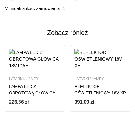
Minimalna ilość zamówienia
1
Based on 0 Reviews
Dodaj opinie
Zobacz rónież
Ten produkt nie ma jeszcze opinii
LATARKI / LAMPY
LATARKI / LAMPY
LAMPA LED Z
REFLEKTOR
OBROTOWĄ GŁOWICA
OŚWIETLENIOWY 18V XR
18V 0*AH
226,56
zł
391,09
zł