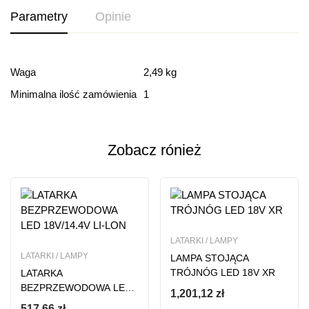
Parametry
Opinie
Ocena i recenzja
Waga
2,49 kg
Minimalna ilość zamówienia
1
Based on 0 Reviews
Dodaj opinie
Zobacz rónież
Ten produkt nie ma jeszcze opinii
LATARKI / LAMPY
LATARKI / LAMPY
LAMPA STOJĄCA
TRÓJNÓG LED 18V XR
LATARKA
BEZPRZEWODOWA LED
1,201,12
zł
18V/14.4V LI-LON
517,66
zł