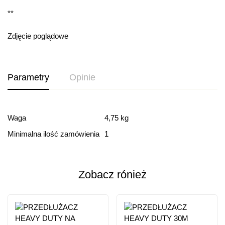
**
Zdjęcie poglądowe
Parametry
Opinie
Ocena i recenzja
Waga
4,75 kg
Minimalna ilość zamówienia
1
Based on 0 Reviews
Dodaj opinie
Zobacz rónież
Ten produkt nie ma jeszcze opinii