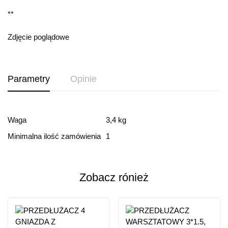
**
Zdjęcie poglądowe
Parametry
Opinie
Ocena i recenzja
Waga
3,4 kg
Minimalna ilość zamówienia
1
Based on 0 Reviews
Dodaj opinie
Zobacz rónież
Ten produkt nie ma jeszcze opinii