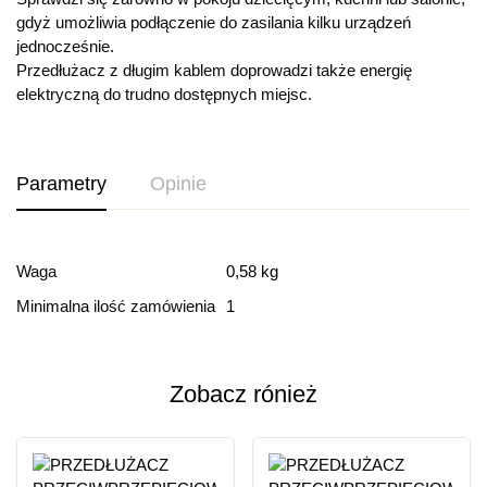
gdyż umożliwia podłączenie do zasilania kilku urządzeń
jednocześnie.
Przedłużacz z długim kablem doprowadzi także energię
elektryczną do trudno dostępnych miejsc.
Parametry
Opinie
Ocena i recenzja
Waga
0,58 kg
Minimalna ilość zamówienia
1
Based on 0 Reviews
Dodaj opinie
Zobacz rónież
Ten produkt nie ma jeszcze opinii