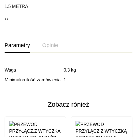
1.5 METRA
**
Parametry
Opinie
Ocena i recenzja
Waga
0,3 kg
Minimalna ilość zamówienia
1
Based on 0 Reviews
Dodaj opinie
Zobacz rónież
Ten produkt nie ma jeszcze opinii