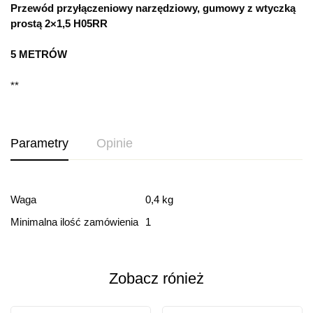
Przewód przyłączeniowy narzędziowy, gumowy z wtyczką
prostą 2×1,5 H05RR
5 METRÓW
**
Parametry
Opinie
Ocena i recenzja
Waga
0,4 kg
Minimalna ilość zamówienia
1
Based on 0 Reviews
Dodaj opinie
Zobacz rónież
Ten produkt nie ma jeszcze opinii