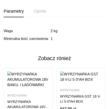
Parametry
Opinie
Ocena i recenzja
Waga
2 kg
Minimalna ilość zamówienia
1
Based on 0 Reviews
Dodaj opinie
Zobacz rónież
Ten produkt nie ma jeszcze opinii
WYRZYNARKI
WYRZYNARKI
WYRZYNARKA GST 18 V-
LI S 0*AH BOX
WYRZYNARKA
AKUMULATOROWA 18V
947,98
zł