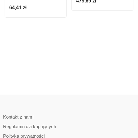
479,69
zł
ENERGY+ 18V LI-ION
64,41
zł
BEZ AKUMULATORA
Kontakt z nami
Regulamin dla kupujących
Polityka prywatności