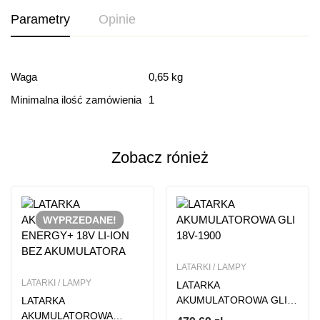
Parametry
Opinie
Ocena i recenzja
Waga
0,65 kg
Minimalna ilość zamówienia
1
Based on 0 Reviews
Dodaj opinie
Zobacz rónież
Ten produkt nie ma jeszcze opinii
WYPRZEDANE!
LATARKI / LAMPY
LATARKI / LAMPY
LATARKA
AKUMULATOROWA GLI
LATARKA
18V-1900
AKUMULATOROWA