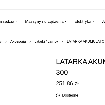
arzędzia
Maszyny i urządzenia
Elektryka
A
y
Akcesoria
Latarki / Lampy
LATARKA AKUMULATOR
LATARKA AKU
300
251,86
zł
Dostępne