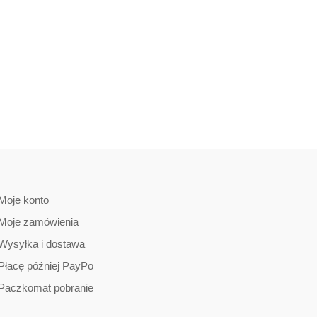
Moje konto
Moje zamówienia
Wysyłka i dostawa
Płacę później PayPo
Paczkomat pobranie