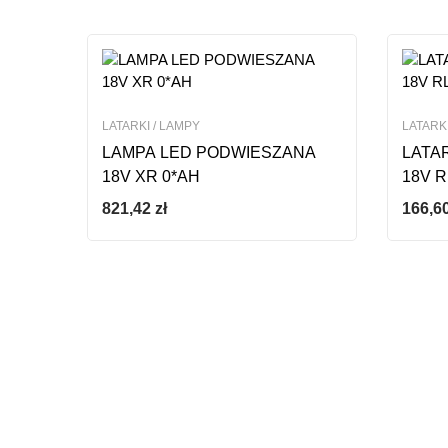
LATARKI / LAMPY
LATARKI
LAMPA LED PODWIESZANA
LATA
18V XR 0*AH
18V R
821,42
zł
166,6