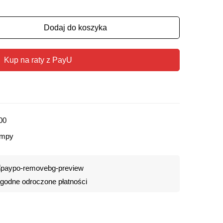
Dodaj do koszyka
Kup na raty z PayU
00
Lampy
odne odroczone płatności