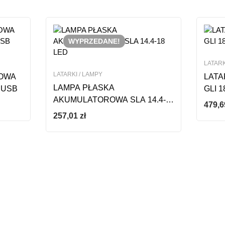
WYPRZEDANE!
LATARK
LATARKI / LAMPY
OWA
LAT
LAMPA PŁASKA
 USB
GLI 1
AKUMULATOROWA SLA 14.4-
479,
18 LED
257,01
zł