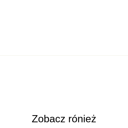
ja
n 0 Reviews
ze opinii
Zobacz rónież