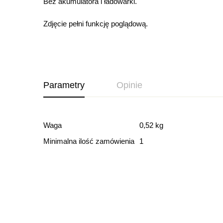
Bez akumulatora i ładowarki.
Zdjęcie pełni funkcję poglądową.
Parametry
Opinie
Ocena i recenz
Waga
0,52 kg
Minimalna ilość zamówienia
1
Based o
Ten produkt nie ma jeszc