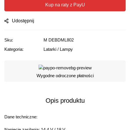
Kup na raty z PayU
Udostępnij
Sku:
M DEBDML802
Kategoria:
Latarki / Lampy
Wygodne odroczone płatności
Opis produktu
Dane techniczne:
Napięcie zasilania: 14,4 V / 18 V