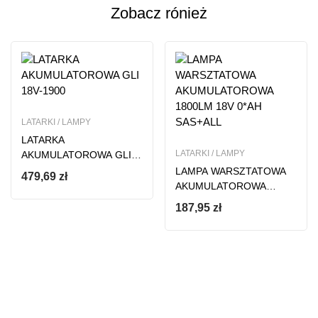
Zobacz rónież
Ten produkt nie ma jeszcze opinii
LATARKI / LAMPY
LATARKA
LATARKI / LAMPY
AKUMULATOROWA GLI
18V-1900
LAMPA WARSZTATOWA
479,69
zł
AKUMULATOROWA
1800LM 18V 0*AH
187,95
zł
SAS+ALL