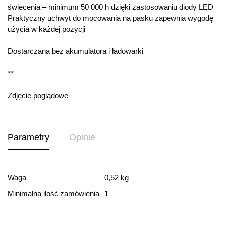
świecenia – minimum 50 000 h dzięki zastosowaniu diody LED
Praktyczny uchwyt do mocowania na pasku zapewnia wygodę
użycia w każdej pozycji
Dostarczana bez akumulatora i ładowarki
**
Zdjęcie poglądowe
Parametry
Opinie
Ocena i recenzja
Waga
0,52 kg
Minimalna ilość zamówienia
1
Based on 0 Reviews
Dodaj opinie