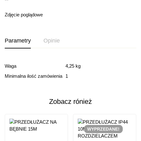
**
Zdjęcie poglądowe
Parametry
Opinie
Ocena i recenzja
Waga
4,25 kg
Minimalna ilość zamówienia
1
Based on 0 Reviews
Dodaj opinie
Zobacz rónież
Ten produkt nie ma jeszcze opinii
WYPRZEDANE!