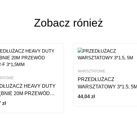
ze opinii
Zobacz rónież
WARSZTATOWE
TATOWE
PRZEDŁUŻACZ
DŁUŻACZ HEAVY DUTY
WARSZTATOWY 3*1.5, 5
ĘBNIE 20M PRZEWÓD
44,04
zł
-F 3*1,5MM
7
zł