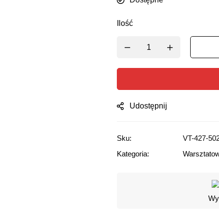
Ilość
Udostępnij
Sku:
VT-427-50
Kategoria:
Warsztato
Wyg