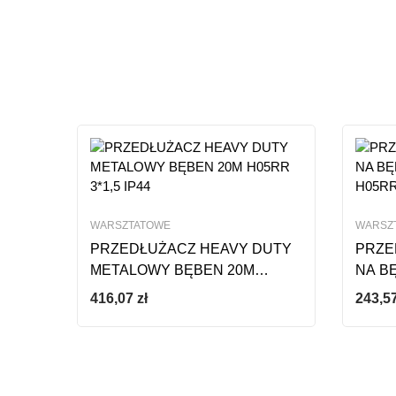
Ten produkt nie ma jeszc
WARSZTATOWE
WARSZ
PRZEDŁUŻACZ HEAVY DUTY
PRZE
METALOWY BĘBEN 20M
NA B
H05RR 3*1,5 IP44
H05RR
416,07
zł
243,5