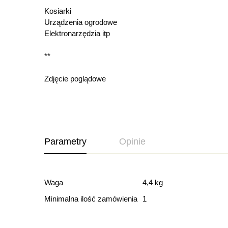
Kosiarki
Urządzenia ogrodowe
Elektronarzędzia itp
**
Zdjęcie poglądowe
Parametry
Opinie
Ocena i recenz
Waga
4,4 kg
Minimalna ilość zamówienia
1
Based o