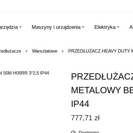
arzędzia
Maszyny i urządzenia
Elektryka
A
zedłużacze
Warsztatowe
PRZEDŁUŻACZ HEAVY DUTY M
PRZEDŁUŻACZ
METALOWY BĘ
IP44
777,71
zł
Dostępne