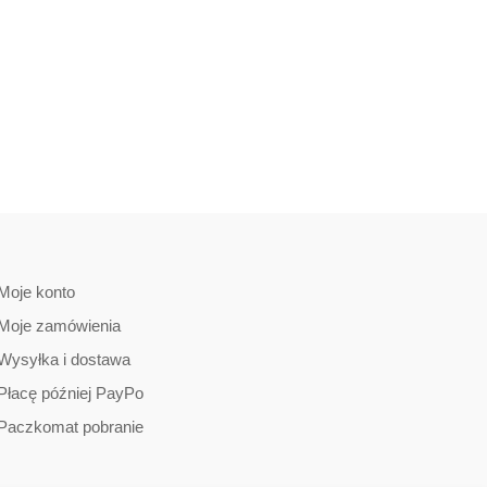
Moje konto
Moje zamówienia
Wysyłka i dostawa
Płacę później PayPo
Paczkomat pobranie