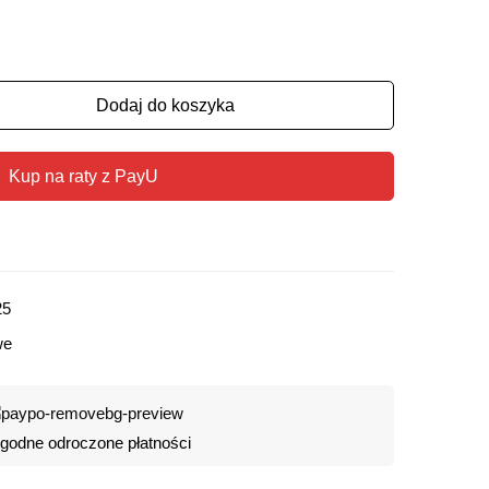
Dodaj do koszyka
Kup na raty z PayU
25
we
odne odroczone płatności