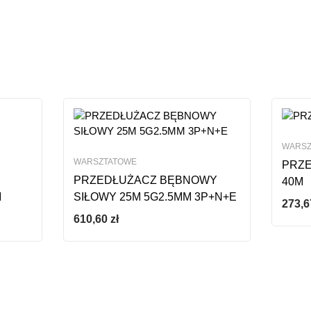
WARSZ
WARSZTATOWE
PRZ
PRZEDŁUŻACZ BĘBNOWY
40M
M
SIŁOWY 25M 5G2.5MM 3P+N+E
273,
610,60
zł