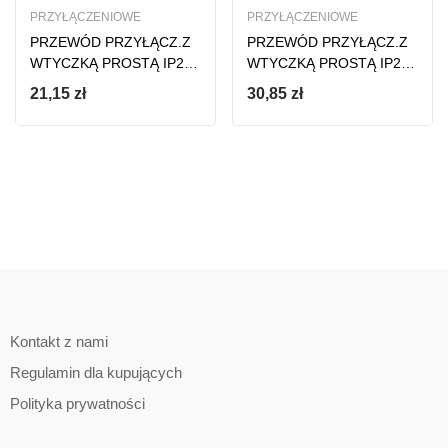
PRZYŁĄCZENIOWE
PRZYŁĄCZENIOWE
PRZEWÓD PRZYŁĄCZ.Z
PRZEWÓD PRZYŁĄCZ.Z
WTYCZKĄ PROSTĄ IP20
WTYCZKĄ PROSTĄ IP20
2*1 H05RR 4M CZARNY
2*1.5 H05RR 5M CZARNY
21,15
zł
30,85
zł
Kontakt z nami
Regulamin dla kupujących
Polityka prywatności