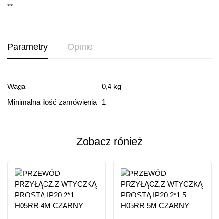
**
Parametry
Opinie
Ocena i recenzja
Waga
0,4 kg
Minimalna ilość zamówienia
1
Based on 0 Reviews
Dodaj opinie
Zobacz rónież
Ten produkt nie ma jeszcze opinii